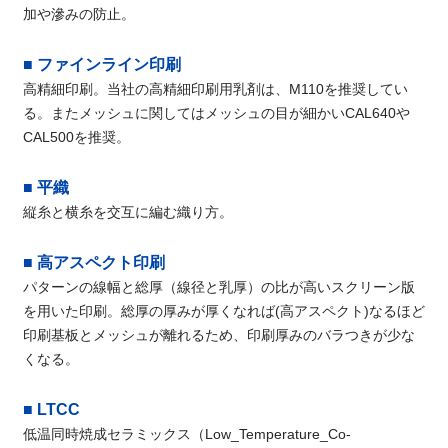
加や滲みの防止。
■ ファインライン印刷
高精細印刷。当社の高精細印刷用乳剤は、M110を推奨してい
る。またメッシュに関してはメッシュの目が細かいCAL640や
CAL500を推奨。
■ 平織
縦糸と横糸を交互に編む織り方。
■ 高アスペクト印刷
パターンの線幅と総厚（線径と乳厚）の比が高いスクリーン版
を用いた印刷。総厚の厚みが厚くなれば(高アスペクト)なるほど
印刷基板とメッシュが離れるため、印刷厚みのバラつきが少な
くなる。
■ LTCC
低温同時焼成セラミックス（Low_Temperature_Co-