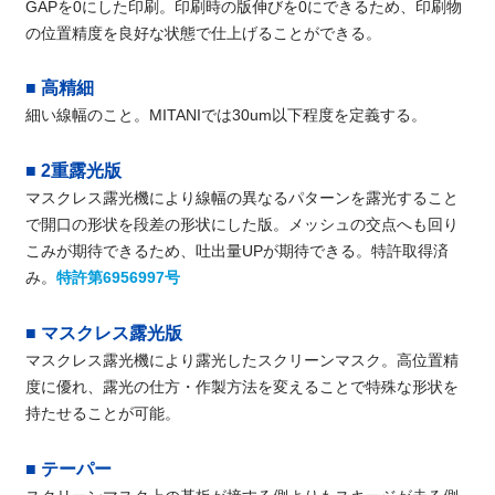
GAPを0にした印刷。印刷時の版伸びを0にできるため、印刷物
の位置精度を良好な状態で仕上げることができる。
■ 高精細
細い線幅のこと。MITANIでは30um以下程度を定義する。
■ 2重露光版
マスクレス露光機により線幅の異なるパターンを露光すること
で開口の形状を段差の形状にした版。メッシュの交点へも回り
こみが期待できるため、吐出量UPが期待できる。特許取得済
み。
特許第6956997号
■ マスクレス露光版
マスクレス露光機により露光したスクリーンマスク。高位置精
度に優れ、露光の仕方・作製方法を変えることで特殊な形状を
持たせることが可能。
■ テーパー