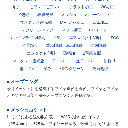
乳剤
モワレ（モアレ）
フラット加工
OC加工
A処理
積算光量
メッシュ
ハレーション
マスクレス露光機
MFTメッシュ
CAL加工
スクリーンマスク
マット処理
FDコート
ファインライン印刷
平織
高アスペクト印刷
LTCC
位置精度
重ね印刷・嵩ね印刷
積層印刷
コンタクト印刷
高精細
2重露光版
マスクレス露光版
テーパー
逆テーパー
段掘り
部品ニゲ
滲み
3Dスクリーン
鏡面処理
■ オープニング
紗（メッシュ）を構成するワイヤ直径を線径、ワイヤとワイヤ
との間の開口部寸法をオープニングと呼称する。
■ メッシュカウント
1インチにある線の数を表す。#325であれば1インチ
（25.4mm）に325本のワイヤーがある。数値（#）が大きいほ