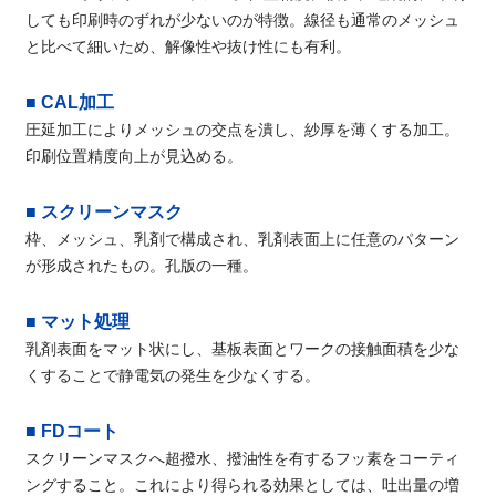
しても印刷時のずれが少ないのが特徴。線径も通常のメッシュ
と比べて細いため、解像性や抜け性にも有利。
■ CAL加工
圧延加工によりメッシュの交点を潰し、紗厚を薄くする加工。
印刷位置精度向上が見込める。
■ スクリーンマスク
枠、メッシュ、乳剤で構成され、乳剤表面上に任意のパターン
が形成されたもの。孔版の一種。
■ マット処理
乳剤表面をマット状にし、基板表面とワークの接触面積を少な
くすることで静電気の発生を少なくする。
■ FDコート
スクリーンマスクへ超撥水、撥油性を有するフッ素をコーティ
ングすること。これにより得られる効果としては、吐出量の増