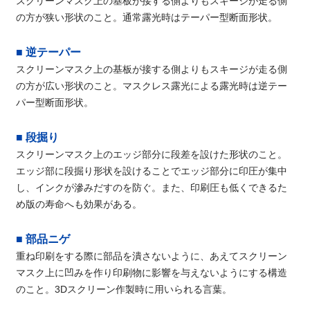
スクリーンマスク上の基板が接する側よりもスキージが走る側
の方が狭い形状のこと。通常露光時はテーパー型断面形状。
■ 逆テーパー
スクリーンマスク上の基板が接する側よりもスキージが走る側
の方が広い形状のこと。マスクレス露光による露光時は逆テー
パー型断面形状。
■ 段掘り
スクリーンマスク上のエッジ部分に段差を設けた形状のこと。
エッジ部に段掘り形状を設けることでエッジ部分に印圧が集中
し、インクが滲みだすのを防ぐ。また、印刷圧も低くできるた
め版の寿命へも効果がある。
■ 部品ニゲ
重ね印刷をする際に部品を潰さないように、あえてスクリーン
マスク上に凹みを作り印刷物に影響を与えないようにする構造
のこと。3Dスクリーン作製時に用いられる言葉。