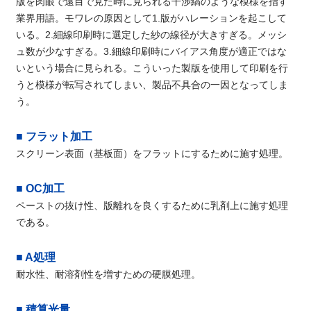
版を肉眼で遠目で見た時に見られる干渉縞のような模様を指す
業界用語。モワレの原因として1.版がハレーションを起こして
いる。2.細線印刷時に選定した紗の線径が大きすぎる。メッシ
ュ数が少なすぎる。3.細線印刷時にバイアス角度が適正ではな
いという場合に見られる。こういった製版を使用して印刷を行
うと模様が転写されてしまい、製品不具合の一因となってしま
う。
■ フラット加工
スクリーン表面（基板面）をフラットにするために施す処理。
■ OC加工
ペーストの抜け性、版離れを良くするために乳剤上に施す処理
である。
■ A処理
耐水性、耐溶剤性を増すための硬膜処理。
■ 積算光量