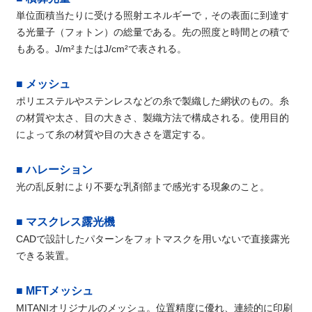
単位面積当たりに受ける照射エネルギーで，その表面に到達す
る光量子（フォトン）の総量である。先の照度と時間との積で
もある。J/m²またはJ/cm²で表される。
■ メッシュ
ポリエステルやステンレスなどの糸で製織した網状のもの。糸
の材質や太さ、目の大きさ、製織方法で構成される。使用目的
によって糸の材質や目の大きさを選定する。
■ ハレーション
光の乱反射により不要な乳剤部まで感光する現象のこと。
■ マスクレス露光機
CADで設計したパターンをフォトマスクを用いないで直接露光
できる装置。
■ MFTメッシュ
MITANIオリジナルのメッシュ。位置精度に優れ、連続的に印刷