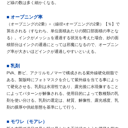
ど線の数は多く細かくなる。
■ オープニング率
（オープニングの2乗）÷（線径+オープニングの2乗）【％】で
算出される（すなわち、単位面積あたりの開口部面積の率とな
る）。インクがメッシュを通過する状況を考えた場合、紗の面
積部分はインクの通過にとっては邪魔になるので、オープニン
グ率が大きいほどインクが通過しやすいといえる。
■ 乳剤
PVA、酢ビ、アクリルモノマーで構成される紫外線硬化樹脂で
ある。製版時にフォトマスクを介して紫外線を当てる事によっ
て硬化させる。乳剤は水溶性であり、露光後に水現像すること
によってパターンが解像される。使用目的によって数種類の乳
剤を使い分ける。乳剤の選定は、材質、解像性、露光感度、乳
剤の膜厚や供給形態を基準にして行う。
■ モワレ（モアレ）