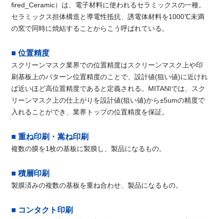
fired_Ceramic）は、電子材料に使われるセラミックスの一種。
セラミックス担体構造と導電性抵抗、誘電体材料を1000℃未満
の窯で同時に焼結することからこう呼ばれている。
■ 位置精度
スクリーンマスク業界での位置精度はスクリーンマスク上や印
刷基板上のパターン位置精度のことで、設計値(狙い値)に近けれ
ば近いほど高位置精度であると定義される。MITANIでは、スク
リーンマスク上の仕上がりを設計値(狙い値)から±5umの精度で
入れることができ、業界トップの位置精度を保証。
■ 重ね印刷・嵩ね印刷
複数の膜を1枚の基板に製膜し、製品になるもの。
■ 積層印刷
製膜済みの複数の基板を重ね合わせ、製品になるもの。
■ コンタクト印刷