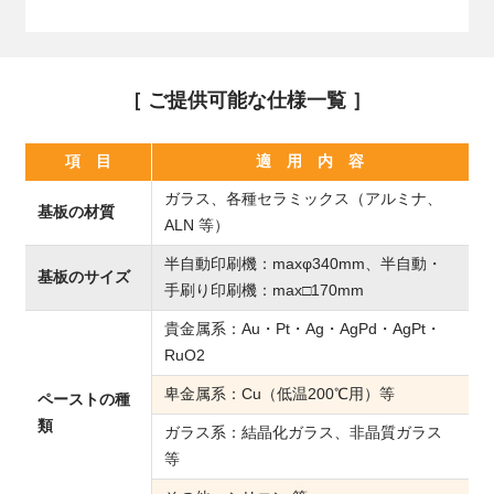
［ ご提供可能な仕様一覧 ］
項 目
適 用 内 容
ガラス、各種セラミックス（アルミナ、
基板の材質
ALN 等）
半自動印刷機：maxφ340mm、半自動・
基板のサイズ
手刷り印刷機：max□170mm
貴金属系：Au・Pt・Ag・AgPd・AgPt・
RuO2
卑金属系：Cu（低温200℃用）等
ペーストの種
類
ガラス系：結晶化ガラス、非晶質ガラス
等