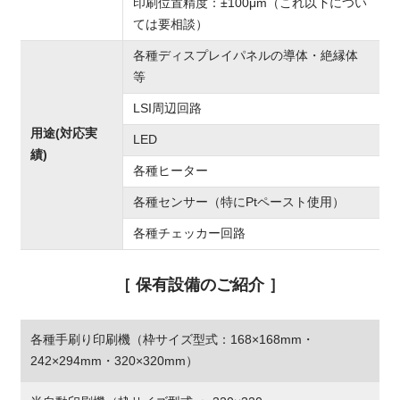
印刷位置精度：±100μm（これ以下につい
ては要相談）
各種ディスプレイパネルの導体・絶縁体
等
LSI周辺回路
用途(対応実
LED
績)
各種ヒーター
各種センサー（特にPtペースト使用）
各種チェッカー回路
［ 保有設備のご紹介 ］
各種手刷り印刷機（枠サイズ型式：168×168mm・
242×294mm・320×320mm）