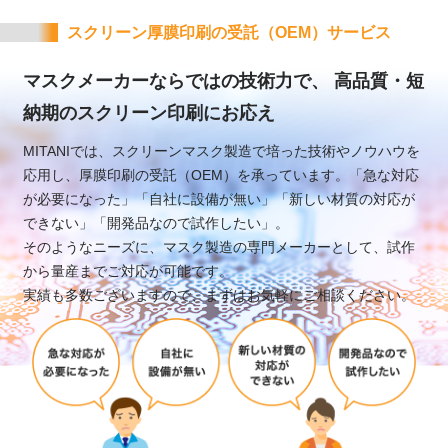
スクリーン厚膜印刷の受託（OEM）サービス
マスクメーカーならではの技術力で、
高品質・短
納期のスクリーン印刷にお応え
MITANIでは、スクリーンマスク製造で培った技術やノウハウを
応用し、厚膜印刷の受託（OEM）を承っています。「急な対応
が必要になった」「自社に設備が無い」「新しい材質の対応が
できない」「開発品なので試作したい」。
そのようなニーズに、マスク製造の専門メーカーとして、試作
から量産までご対応が可能です。
実績も多数ございますので、まずはお気軽にご相談ください。