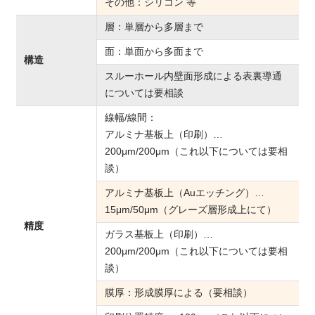
その他：シリコン 等
層：単層から多層まで
面：単面から多面まで
構造
スルーホール内壁面形成による表裏導通
については要相談
線幅/線間：
アルミナ基板上（印刷）…
200μm/200μm（これ以下については要相
談）
アルミナ基板上（Auエッチング）…
15μm/50μm（グレーズ層形成上にて）
精度
ガラス基板上（印刷）…
200μm/200μm（これ以下については要相
談）
膜厚：形成膜厚による（要相談）