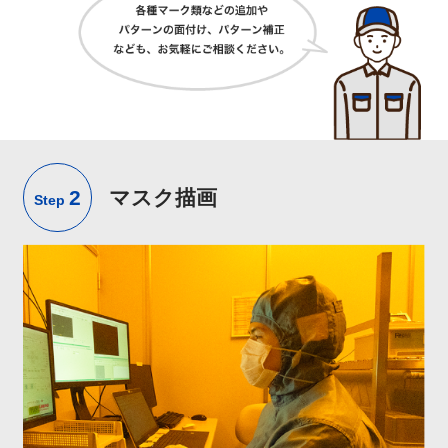
2
マスク描画
Step