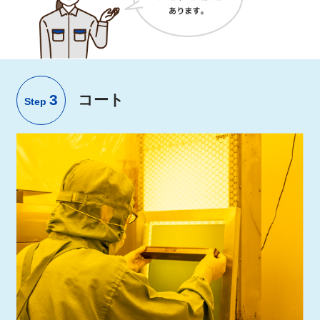
3
コート
Step