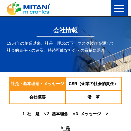
会社情報
1954年の創業以来、社是・理念の下、マスク製作を通して
社会的責任への追及、持続可能な社会への貢献に邁進
社是・基本理念・メッセージ
CSR（企業の社会的責任）
会社概要
沿 革
1. 社 是 ∨
2. 基本理念 ∨
3. メッセージ ∨
社是