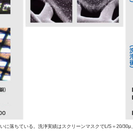
に落ちている。洗浄実績はスクリーンマスクでL/S＝20/30μ