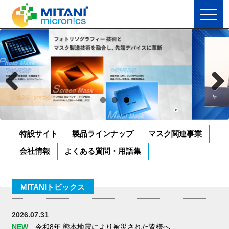
Prev
Nex
ious
t
特設サイト
製品ラインナップ
マスク関連事業
会社情報
よくある質問・用語集
MITANIトピックス
2026.07.31
NEW
令和8年 熊本地震により被災された皆様へ