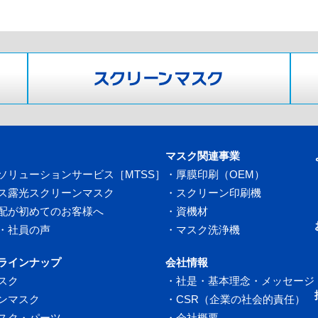
マスク関連事業
ソリューションサービス［MTSS］
・
厚膜印刷（OEM）
ス露光スクリーンマスク
・
スクリーン印刷機
配が初めてのお客様へ
・
資機材
・社員の声
・
マスク洗浄機
ラインナップ
会社情報
スク
・
社是・基本理念・メッセージ
ンマスク
・
CSR（企業の社会的責任）
スク・パーツ
・
会社概要