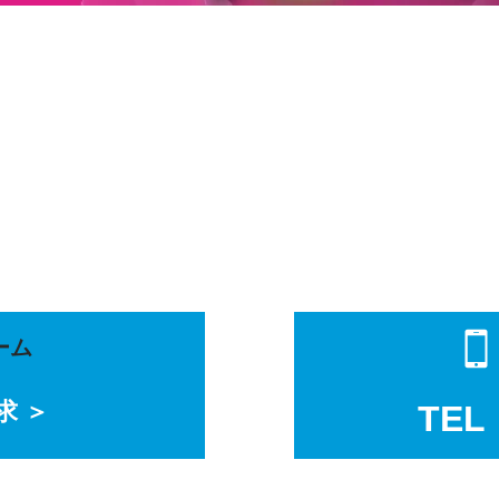
ーム
求 ＞
TEL