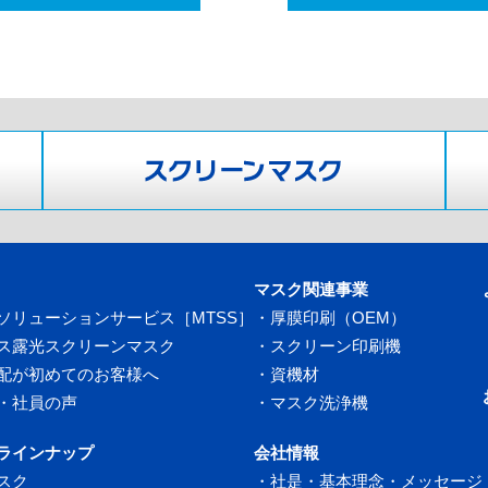
マスク関連事業
ソリューションサービス［MTSS］
・
厚膜印刷（OEM）
ス露光スクリーンマスク
・
スクリーン印刷機
配が初めてのお客様へ
・
資機材
・社員の声
・
マスク洗浄機
ラインナップ
会社情報
スク
・
社是・基本理念・メッセージ