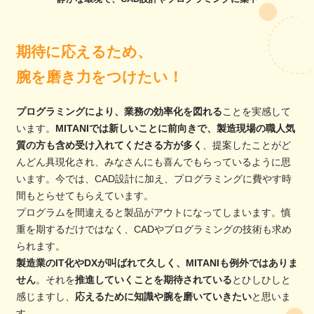
期待に応えるため、
腕を磨き力をつけたい！
プログラミングにより、業務の効率化を図れる
ことを実感して
います。
MITANIでは新しいことに前向きで、製造現場の職人気
質の方も含め受け入れてくださる方が多く
、提案したことがど
んどん具現化され、みなさんにも喜んでもらっているように思
います。今では、CAD設計に加え、プログラミングに費やす時
間もとらせてもらえています。
プログラムを間違えると製品がアウトになってしまいます。慎
重を期するだけではなく、CADやプログラミングの技術も求め
られます。
製造業のIT化やDXが叫ばれて久しく、MITANIも例外ではありま
せん
。それを
推進していくことを期待されている
とひしひしと
感じますし、
応えるために知識や腕を磨いていきたい
と思いま
す。