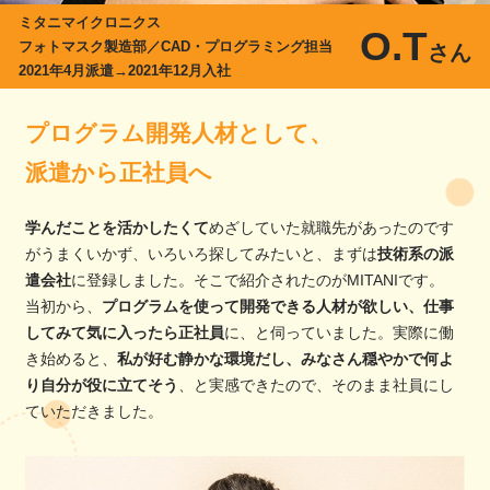
ミタニマイクロニクス
O.T
フォトマスク製造部／CAD・プログラミング担当
さん
2021年4月派遣→2021年12月入社
プログラム開発人材として、
派遣から正社員へ
学んだことを活かしたくて
めざしていた就職先があったのです
がうまくいかず、いろいろ探してみたいと、まずは
技術系の派
遣会社
に登録しました。そこで紹介されたのがMITANIです。
当初から、
プログラムを使って開発できる人材が欲しい、仕事
してみて気に入ったら正社員
に、と伺っていました。実際に働
き始めると、
私が好む静かな環境だし、みなさん穏やかで何よ
り自分が役に立てそう
、と実感できたので、そのまま社員にし
ていただきました。